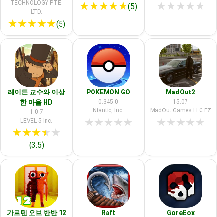
TECHNOLOGY PTE.
★
★
★
★
★
★
★
★
★
★
(5)
LTD.
★
★
★
★
★
(5)
레이튼 교수와 이상
POKEMON GO
MadOut2
한 마을 HD
0.345.0
15.07
Niantic, Inc.
MadOut Games LLC FZ
1.0.7
★
★
★
★
★
★
★
★
★
★
LEVEL-5 Inc.
★
★
★
★
★
(3.5)
가르텐 오브 반반 12
Raft
GoreBox