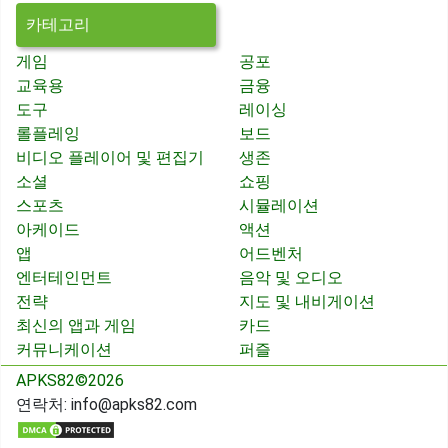
카테고리
게임
공포
교육용
금융
도구
레이싱
롤플레잉
보드
비디오 플레이어 및 편집기
생존
소셜
쇼핑
스포츠
시뮬레이션
아케이드
액션
앱
어드벤처
엔터테인먼트
음악 및 오디오
전략
지도 및 내비게이션
최신의 앱과 게임
카드
커뮤니케이션
퍼즐
APKS82©2026
연락처:
info@apks82.com