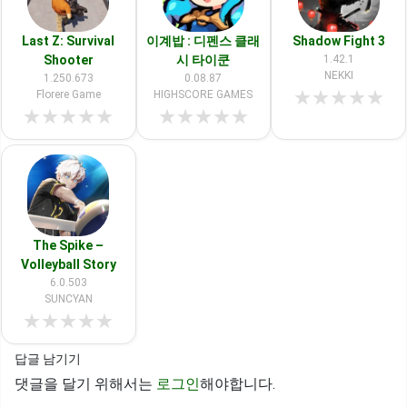
Last Z: Survival
이계밥 : 디펜스 클래
Shadow Fight 3
Shooter
시 타이쿤
1.42.1
NEKKI
1.250.673
0.08.87
★
★
★
★
★
Florere Game
HIGHSCORE GAMES
★
★
★
★
★
★
★
★
★
★
The Spike –
Volleyball Story
6.0.503
SUNCYAN
★
★
★
★
★
답글 남기기
댓글을 달기 위해서는
로그인
해야합니다.