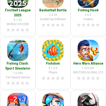
Football League
Basketball Battle
Fishing Hook
2025
2.4.39
2.6.6
DoubleTap Software
mobirix
0.1.55
★
★
★
★
★
★
★
★
★
★
MOBILE SOCCER
★
★
★
★
★
Fishing Clash:
Fishdom
Hero Wars Alliance
Sport Simulator
9.1.2.0
1.253.001
Playrix
NEXTERS GLOBAL LTD
1.0.395
★
★
★
★
★
★
★
★
★
★
Ten Square Games
★
★
★
★
★