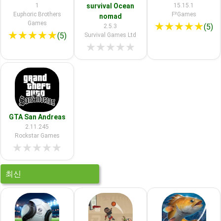
1
survival Ocean
15.15.1
Euphoric Brothers
F²Games
nomad
Games
★
★
★
★
★
(5)
2.5.3
★
★
★
★
★
(5)
Survival Games Ltd
★
★
★
★
★
GTA San Andreas
2.11.245
Rockstar Games
★
★
★
★
★
최신