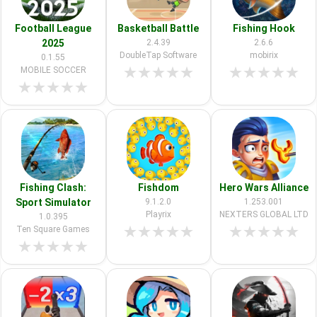
Football League
Basketball Battle
Fishing Hook
2025
2.4.39
2.6.6
DoubleTap Software
mobirix
0.1.55
★
★
★
★
★
★
★
★
★
★
MOBILE SOCCER
★
★
★
★
★
Fishing Clash:
Fishdom
Hero Wars Alliance
Sport Simulator
9.1.2.0
1.253.001
Playrix
NEXTERS GLOBAL LTD
1.0.395
★
★
★
★
★
★
★
★
★
★
Ten Square Games
★
★
★
★
★