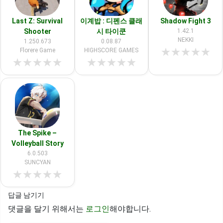
Last Z: Survival
이계밥 : 디펜스 클래
Shadow Fight 3
Shooter
시 타이쿤
1.42.1
NEKKI
1.250.673
0.08.87
★
★
★
★
★
Florere Game
HIGHSCORE GAMES
★
★
★
★
★
★
★
★
★
★
The Spike –
Volleyball Story
6.0.503
SUNCYAN
★
★
★
★
★
답글 남기기
댓글을 달기 위해서는
로그인
해야합니다.