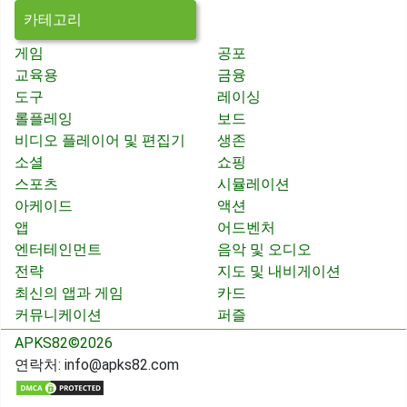
카테고리
게임
공포
교육용
금융
도구
레이싱
롤플레잉
보드
비디오 플레이어 및 편집기
생존
소셜
쇼핑
스포츠
시뮬레이션
아케이드
액션
앱
어드벤처
엔터테인먼트
음악 및 오디오
전략
지도 및 내비게이션
최신의 앱과 게임
카드
커뮤니케이션
퍼즐
APKS82©2026
연락처:
info@apks82.com