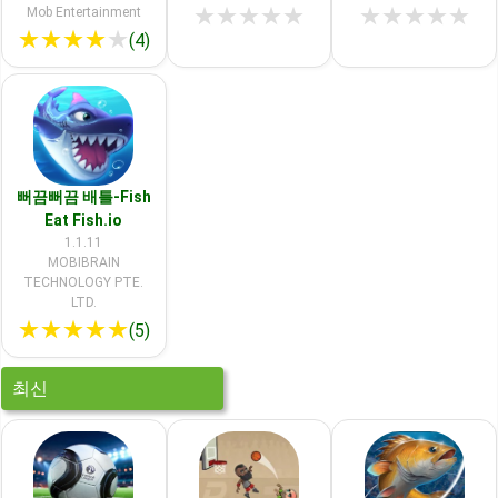
★
★
★
★
★
★
★
★
★
★
Mob Entertainment
★
★
★
★
★
(4)
뻐끔뻐끔 배틀-Fish
Eat Fish.io
1.1.11
MOBIBRAIN
TECHNOLOGY PTE.
LTD.
★
★
★
★
★
(5)
최신