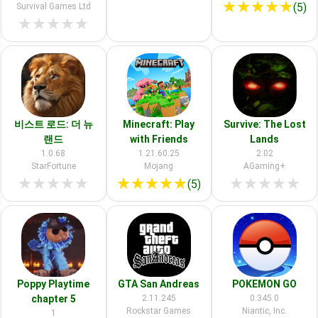
★
★
★
★
★
(5)
Survival Games Ltd
★
★
★
★
★
비스트 로드: 더 뉴
Minecraft: Play
Survive: The Lost
랜드
with Friends
Lands
1.0.68
1.21.60.25
2.02
StarFortune
Mojang
AGaming+
★
★
★
★
★
★
★
★
★
★
★
★
★
★
★
(5)
Poppy Playtime
GTA San Andreas
POKEMON GO
chapter 5
2.11.245
0.345.0
Rockstar Games
Niantic, Inc.
1