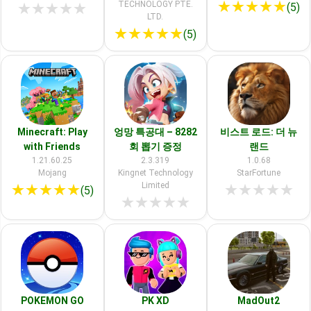
★
★
★
★
★
TECHNOLOGY PTE.
★
★
★
★
★
(5)
LTD.
★
★
★
★
★
(5)
Minecraft: Play
엉망 특공대 – 8282
비스트 로드: 더 뉴
with Friends
회 뽑기 증정
랜드
1.21.60.25
2.3.319
1.0.68
Mojang
Kingnet Technology
StarFortune
Limited
★
★
★
★
★
★
★
★
★
★
(5)
★
★
★
★
★
POKEMON GO
PK XD
MadOut2