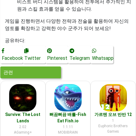
비스트 버디 시스템을 활용하여 전투에서 추가적인 지
원과 스킬 효과를 얻을 수 있습니다.
게임을 진행하면서 다양한 전략과 전술을 활용하여 자신의
영토를 확장하고 강력한 야수 군주가 되어 보세요!
공유하다:
Facebook
Twitter
Pinterest
Telegram
Whatsapp
관련
Survive: The Lost
뻐끔뻐끔 배틀-Fish
가르텐 오브 반반 12
Lands
Eat Fish.io
1
Euphoric Brothers
2.02
1.1.11
Games
AGaming+
MOBIBRAIN