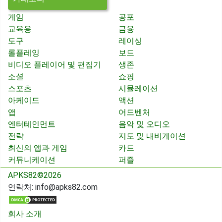
게임
공포
교육용
금융
도구
레이싱
롤플레잉
보드
비디오 플레이어 및 편집기
생존
소셜
쇼핑
스포츠
시뮬레이션
아케이드
액션
앱
어드벤처
엔터테인먼트
음악 및 오디오
전략
지도 및 내비게이션
최신의 앱과 게임
카드
커뮤니케이션
퍼즐
APKS82©2026
연락처:
info@apks82.com
회사 소개