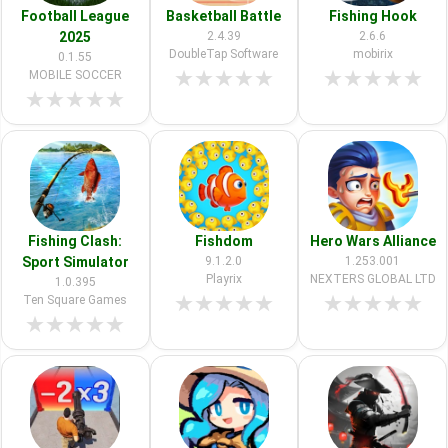
Football League
Basketball Battle
Fishing Hook
2025
2.4.39
2.6.6
DoubleTap Software
mobirix
0.1.55
★
★
★
★
★
★
★
★
★
★
MOBILE SOCCER
★
★
★
★
★
Fishing Clash:
Fishdom
Hero Wars Alliance
Sport Simulator
9.1.2.0
1.253.001
Playrix
NEXTERS GLOBAL LTD
1.0.395
★
★
★
★
★
★
★
★
★
★
Ten Square Games
★
★
★
★
★