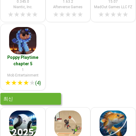
0.345.0
1.63.2
15.07
Niantic, Inc.
Afterverse Games
MadOut Games LLC FZ
★
★
★
★
★
★
★
★
★
★
★
★
★
★
★
Poppy Playtime
chapter 5
1
Mob Entertainment
★
★
★
★
★
(4)
최신